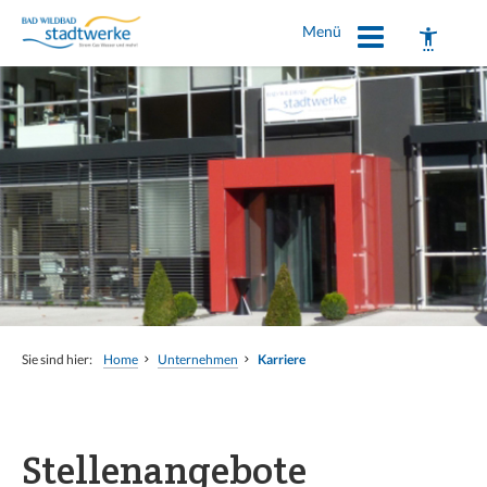
Menü
Schrift vergrößern
Schrift verkleinern
Wortabstand vergrößern
Sie sind hier:
Home
Unternehmen
Karriere
Wortabstand verkleinern
Zeilenabstand vergrößern
Stellenangebote
Zeilenabstand verkleinern