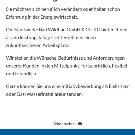
Graustufen
Sie möchten sich beruflich verändern oder haben schon
Erfahrung in der Energiewirtschaft.
Großer Mauszeiger
Die Stadtwerke Bad Wildbad GmbH & Co. KG bieten Ihnen
Lesehilfe
als ein leistungsfähiges Unternehmen einen
zukunftssicheren Arbeitsplatz.
Links unterstreichen
Wir stellen die Wünsche, Bedürfnisse und Anforderungen
Animationen ausschalten
unserer Kunden in den Mittelpunkt: fortschrittlich, flexibel
und freundlich.
Hoher Kontrast
Gerne können Sie uns eine Initiativbewerbung als Elektriker
oder Gas-Wasserinstallateur senden.
Seite drucken