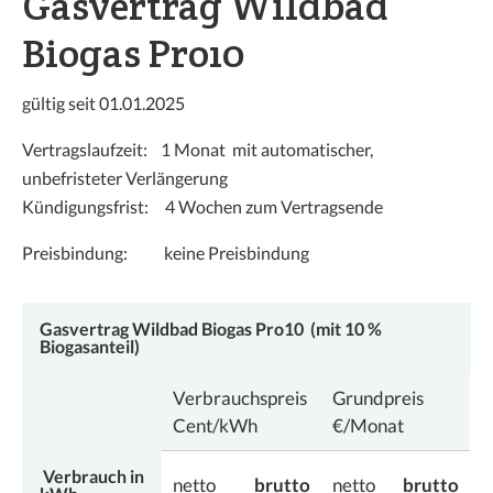
Gasvertrag Wildbad
Graustufen
Biogas Pro10
Großer Mauszeiger
gültig seit 01.01.2025
Lesehilfe
Vertragslaufzeit: 1 Monat mit automatischer,
Links unterstreichen
unbefristeter Verlängerung
Kündigungsfrist: 4 Wochen zum Vertragsende
Animationen ausschalten
Preisbindung: keine Preisbindung
Hoher Kontrast
Gasvertrag Wildbad Biogas Pro10 (mit 10 %
Biogasanteil)
Verbrauchspreis
Grundpreis
Cent/kWh
€/Monat
Verbrauch in
netto
brutto
netto
brutto