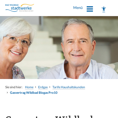
Menü
Schrift vergrößern
Schrift verkleinern
Wortabstand vergrößern
Sie sind hier:
Home
Erdgas
Tarife Haushaltskunden
Wortabstand verkleinern
Gasvertrag Wildbad Biogas Pro10
Zeilenabstand vergrößern
Zeilenabstand verkleinern