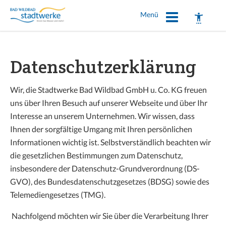
Menü
Sie sind hier:
Home
Netzanschlussportal
Datenschutzerklärung
Wir, die Stadtwerke Bad Wildbad GmbH u. Co. KG freuen
uns über Ihren Besuch auf unserer Webseite und über Ihr
Schrift vergrößern
Interesse an unserem Unternehmen. Wir wissen, dass
Ihnen der sorgfältige Umgang mit Ihren persönlichen
Schrift verkleinern
Informationen wichtig ist. Selbstverständlich beachten wir
Wortabstand vergrößern
die gesetzlichen Bestimmungen zum Datenschutz,
insbesondere der Datenschutz-Grundverordnung (DS-
Wortabstand verkleinern
GVO), des Bundesdatenschutzgesetzes (BDSG) sowie des
Telemediengesetzes (TMG).
Zeilenabstand vergrößern
Nachfolgend möchten wir Sie über die Verarbeitung Ihrer
Zeilenabstand verkleinern